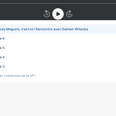
bey Maguire, c'est lui ! Rencontre avec Damien Witecka
e 6
e 5
e 4
e 3
s créatrices de la VF !
e 2
e 1
e Mektoub My Love arrive enfin ! Rencontre avec Shaïn Boumedine et Sal
i : après Toni en famille