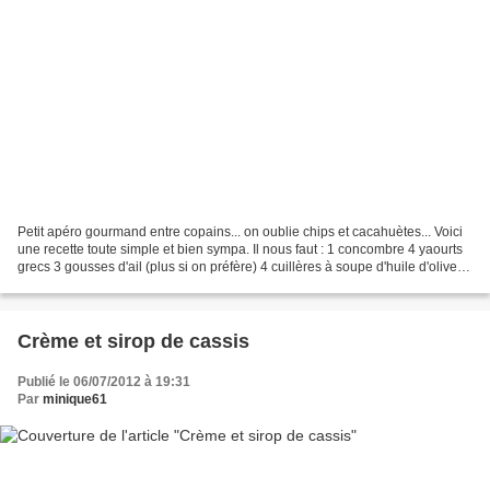
Petit apéro gourmand entre copains... on oublie chips et cacahuètes... Voici
une recette toute simple et bien sympa. Il nous faut : 1 concombre 4 yaourts
grecs 3 gousses d'ail (plus si on préfère) 4 cuillères à soupe d'huile d'olive 2
cuillères à soupe...
Crème et sirop de cassis
Publié le 06/07/2012 à 19:31
Par
minique61