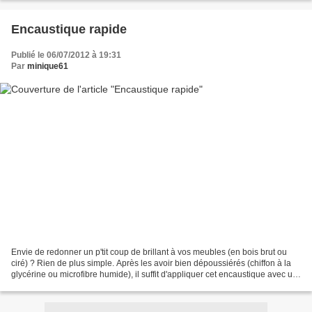
Encaustique rapide
Publié le 06/07/2012 à 19:31
Par
minique61
Envie de redonner un p'tit coup de brillant à vos meubles (en bois brut ou
ciré) ? Rien de plus simple. Après les avoir bien dépoussiérés (chiffon à la
glycérine ou microfibre humide), il suffit d'appliquer cet encaustique avec un
chiffon doux (et vive...