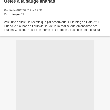
Gelée à la sauge ananas
Publié le 06/07/2012 à 19:31
Par
minique61
Voici une délicieuse recette que j'ai découverte sur le blog de Gato Azul .
Quand je n'ai pas de fleurs de sauge, je la réalise également avec des
feuilles. C'est tout aussi bon même si la gelée n'a pas cette belle couleur
rouge. Et puis, voici une autre...