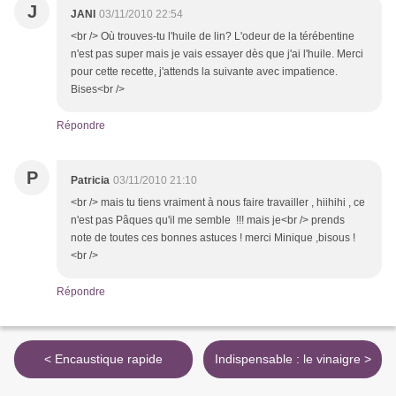
J
JANI
03/11/2010 22:54
<br /> Où trouves-tu l'huile de lin? L'odeur de la térébentine
n'est pas super mais je vais essayer dès que j'ai l'huile. Merci
pour cette recette, j'attends la suivante avec impatience.
Bises<br />
Répondre
P
Patricia
03/11/2010 21:10
<br /> mais tu tiens vraiment à nous faire travailler , hiihihi , ce
n'est pas Pâques qu'il me semble !!! mais je<br /> prends
note de toutes ces bonnes astuces ! merci Minique ,bisous !
<br />
Répondre
< Encaustique rapide
Indispensable : le vinaigre >