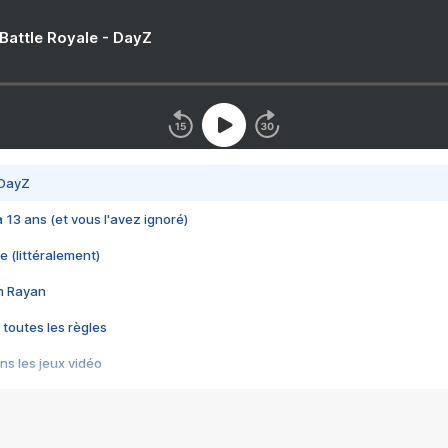
 Battle Royale - DayZ
 DayZ
 a 13 ans (et vous l'avez ignoré)
e (littéralement)
im Rayan
 toutes les règles
s les jeux vidéo
us choquant de Rockstar ? - Le scandale BULLY
e plus moche de Steam