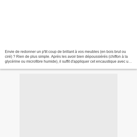
Envie de redonner un p'tit coup de brillant à vos meubles (en bois brut ou
ciré) ? Rien de plus simple. Après les avoir bien dépoussiérés (chiffon à la
glycérine ou microfibre humide), il suffit d'appliquer cet encaustique avec un
chiffon doux (et vive...