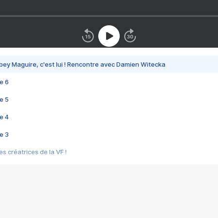
bey Maguire, c'est lui ! Rencontre avec Damien Witecka
e 6
e 5
e 4
e 3
s créatrices de la VF !
e 2
e 1
e Mektoub My Love arrive enfin ! Rencontre avec Shaïn Boumedine et Sal