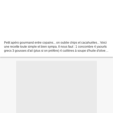
Petit apéro gourmand entre copains... on oublie chips et cacahuètes... Voici
une recette toute simple et bien sympa. Il nous faut : 1 concombre 4 yaourts
grecs 3 gousses d'ail (plus si on préfère) 4 cuillères à soupe d'huile d'olive 2
cuillères à soupe...