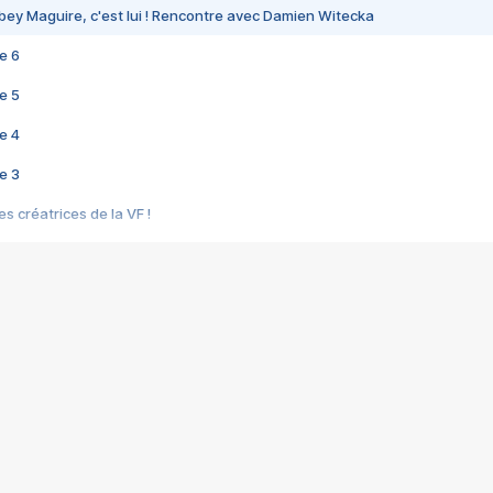
bey Maguire, c'est lui ! Rencontre avec Damien Witecka
e 6
e 5
e 4
e 3
s créatrices de la VF !
e 2
e 1
e Mektoub My Love arrive enfin ! Rencontre avec Shaïn Boumedine et Sal
i : après Toni en famille
elle réalise le bouleversant Dites lui que je l'aime
ais ! Rencontre autour de Vie privée de Rebecca Zlotowski
 de Marguerite, Grave... Rencontre avec Ella Rumpf