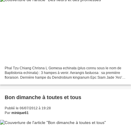
Phal Tzu Chiang Chrisna L Gomesa echinata (plus connu sous le nom de
Baptistonia echinata) : 3 hampes à venir. Aerangis fastuosa : sa première
floraison. Dernière hampe du Dendrobium kingianum Epc Siam Jade 'Aro'
Epc Roman Ruby Phal equestris TH
Bon dimanche à toutes et tous
Publié le 06/07/2012 à 19:28
Par
minique61