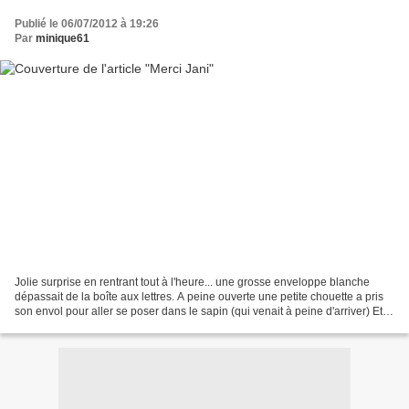
Publié le 06/07/2012 à 19:26
Par
minique61
Jolie surprise en rentrant tout à l'heure... une grosse enveloppe blanche
dépassait de la boîte aux lettres. A peine ouverte une petite chouette a pris
son envol pour aller se poser dans le sapin (qui venait à peine d'arriver) Et
bien sûr, toute seule...