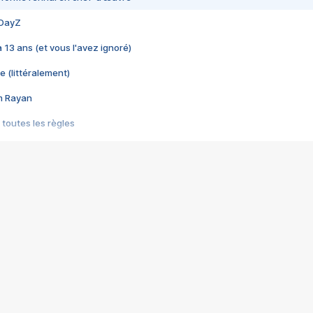
 DayZ
 a 13 ans (et vous l'avez ignoré)
e (littéralement)
im Rayan
 toutes les règles
s les jeux vidéo
us choquant de Rockstar ? - Le scandale BULLY
e plus moche de Steam
du RÊVE tourne au CAUCHEMAR
pendant 8 heures
it… à tort
umiliés par un jeu vidéo