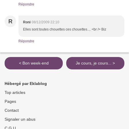
Répondre
R
Roni
08/12/2009 22:10
Elles sont toutes chouettes ces chouettes.... <br /> Biz
Répondre
< Bon week-end
Je cours, je cours... >
Hébergé par Eklablog
Top articles
Pages
Contact
Signaler un abus
C.G.U.