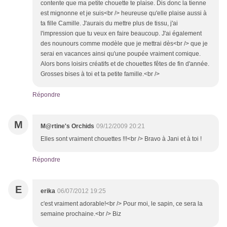
contente que ma petite chouette te plaise. Dis donc la tienne
est mignonne et je suis<br /> heureuse qu'elle plaise aussi à
ta fille Camille. J'aurais du mettre plus de tissu, j'ai
l'impression que tu veux en faire beaucoup. J'ai également
des nounours comme modèle que je mettrai dès<br /> que je
serai en vacances ainsi qu'une poupée vraiment comique.
Alors bons loisirs créatifs et de chouettes fêtes de fin d'année.
Grosses bises à toi et ta petite famille.<br />
Répondre
M
M@rtine's Orchids
09/12/2009 20:21
Elles sont vraiment chouettes !!!<br /> Bravo à Jani et à toi !
Répondre
E
erika
06/07/2012 19:25
c'est vraiment adorable!<br /> Pour moi, le sapin, ce sera la
semaine prochaine.<br /> Biz