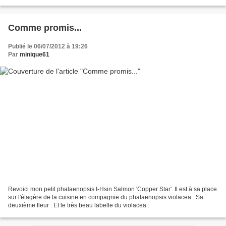
blue lip. C'est un...
Comme promis...
Publié le 06/07/2012 à 19:26
Par
minique61
Revoici mon petit phalaenopsis I-Hsin Salmon 'Copper Star'. Il est à sa place
sur l'étagère de la cuisine en compagnie du phalaenopsis violacea . Sa
deuxième fleur : Et le très beau labelle du violacea :