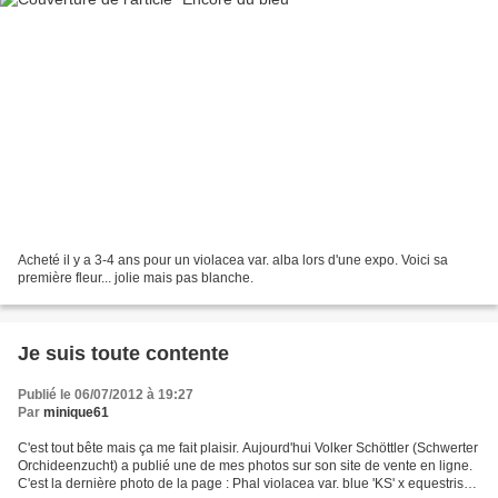
Acheté il y a 3-4 ans pour un violacea var. alba lors d'une expo. Voici sa
première fleur... jolie mais pas blanche.
Je suis toute contente
Publié le 06/07/2012 à 19:27
Par
minique61
C'est tout bête mais ça me fait plaisir. Aujourd'hui Volker Schöttler (Schwerter
Orchideenzucht) a publié une de mes photos sur son site de vente en ligne.
C'est la dernière photo de la page : Phal violacea var. blue 'KS' x equestris