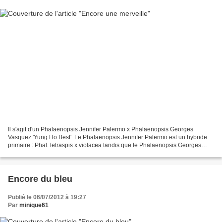
Il s'agit d'un Phalaenopsis Jennifer Palermo x Phalaenopsis Georges
Vasquez 'Yung Ho Best'. Le Phalaenopsis Jennifer Palermo est un hybride
primaire : Phal. tetraspis x violacea tandis que le Phalaenopsis Georges
Vasquez est issu du croisement entre un...
Encore du bleu
Publié le 06/07/2012 à 19:27
Par
minique61