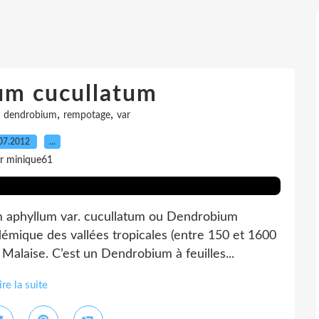
um cucullatum
,
,
,
dendrobium
rempotage
var
07.2012
…
r minique61
 aphyllum var. cucullatum ou Dendrobium
démique des vallées tropicales (entre 150 et 1600
 Malaise. C’est un Dendrobium à feuilles...
ire la suite