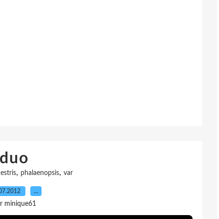
duo
,
,
estris
phalaenopsis
var
07.2012
…
r minique61