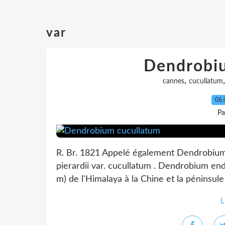
var
Dendrobi
,
cannes
cucullatum
06.
Pa
R. Br. 1821 Appelé également Dendrobium
pierardii var. cucullatum . Dendrobium en
m) de l'Himalaya à la Chine et la péninsule
L