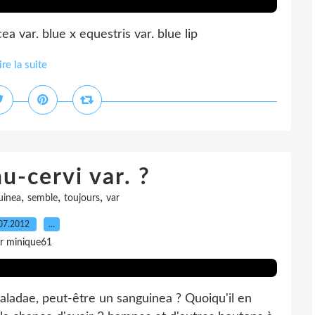
a var. blue x equestris var. blue lip
ire la suite
u-cervi var. ?
,
,
,
uinea
semble
toujours
var
07.2012
…
r minique61
aladae, peut-être un sanguinea ? Quoiqu'il en