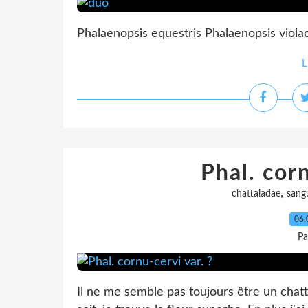
Phalaenopsis equestris Phalaenopsis violace
L
Phal. corn
,
chattaladae
sang
06.
Pa
Il ne me semble pas toujours être un chatt