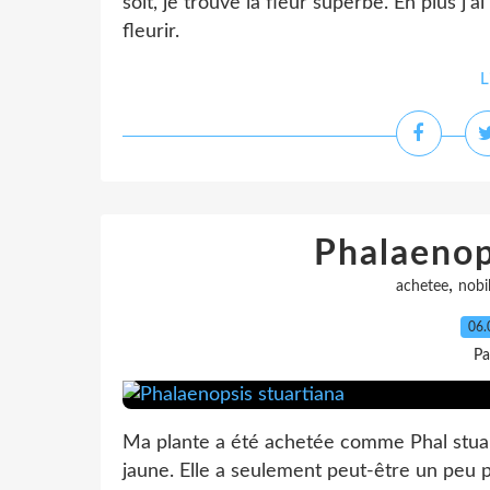
soit, je trouve la fleur superbe. En plus j'
fleurir.
L
Phalaenop
,
achetee
nobil
06.
Pa
Ma plante a été achetée comme Phal stuarti
jaune. Elle a seulement peut-être un peu 