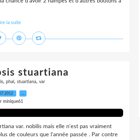
ai la chance d'avoir 2 hampes et d'autres boutons à
ire la suite
sis stuartiana
,
,
,
is
phal
stuartiana
var
07.2012
…
r minique61
ana var. nobilis mais elle n'est pas vraiment
plus de couleurs que l'année passée . Par contre