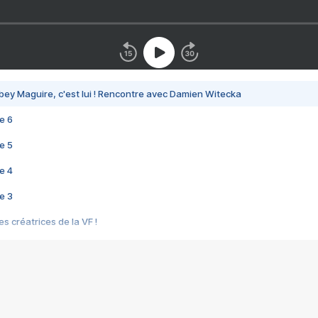
bey Maguire, c'est lui ! Rencontre avec Damien Witecka
e 6
e 5
e 4
e 3
s créatrices de la VF !
e 2
e 1
e Mektoub My Love arrive enfin ! Rencontre avec Shaïn Boumedine et Sal