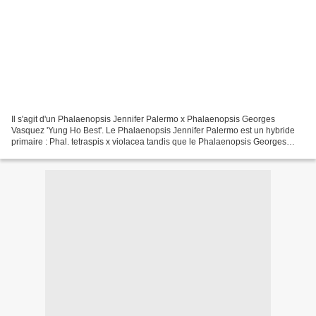
Il s'agit d'un Phalaenopsis Jennifer Palermo x Phalaenopsis Georges
Vasquez 'Yung Ho Best'. Le Phalaenopsis Jennifer Palermo est un hybride
primaire : Phal. tetraspis x violacea tandis que le Phalaenopsis Georges
Vasquez est issu du croisement entre un...