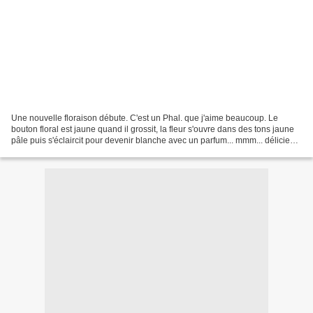
Une nouvelle floraison débute. C'est un Phal. que j'aime beaucoup. Le
bouton floral est jaune quand il grossit, la fleur s'ouvre dans des tons jaune
pâle puis s'éclaircit pour devenir blanche avec un parfum... mmm... délicieux.
Côté technique, il est...