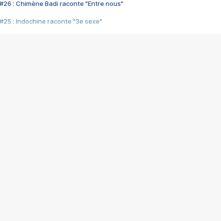
#26 : Chimène Badi raconte "Entre nous"
#25 : Indochine raconte "3e sexe"
#24 : Zaho raconte "C'est chelou"
#23 : Patrick Bruel raconte "Au café des délices"
#22 : Kyo raconte "Le chemin"
#21 : Nolwenn Leroy raconte "Cassé"
#20 : Patrick Hernandez raconte "Born to be alive"
#19 : Lorie raconte "Près de moi"
#18 : Michael Jones raconte "A nos actes manqués" (avec Jean-Jacque
#17 : Khaled raconte "Aïcha"
#16 : Corneille raconte "Parce qu'on vient de loin"
#15 : Indochine raconte "L'aventurier"
14 : Lorie raconte "Sur un air latino"