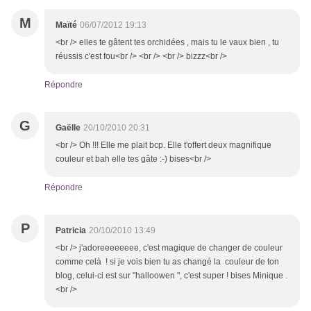
M
Maïté
06/07/2012 19:13
<br /> elles te gâtent tes orchidées , mais tu le vaux bien , tu
réussis c'est fou<br /> <br /> <br /> bizzz<br />
Répondre
G
Gaëlle
20/10/2010 20:31
<br /> Oh !!! Elle me plait bcp. Elle t'offert deux magnifique
couleur et bah elle tes gâte :-) bises<br />
Répondre
P
Patricia
20/10/2010 13:49
<br /> j'adoreeeeeeee, c'est magique de changer de couleur
comme celà ! si je vois bien tu as changé la couleur de ton
blog, celui-ci est sur "halloowen ", c'est super ! bises Minique .
<br />