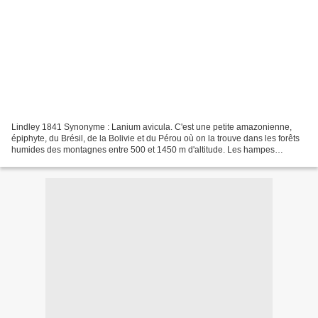
Lindley 1841 Synonyme : Lanium avicula. C'est une petite amazonienne,
épiphyte, du Brésil, de la Bolivie et du Pérou où on la trouve dans les forêts
humides des montagnes entre 500 et 1450 m d'altitude. Les hampes
mesurent 6 à 12 cm et portent plusieurs...