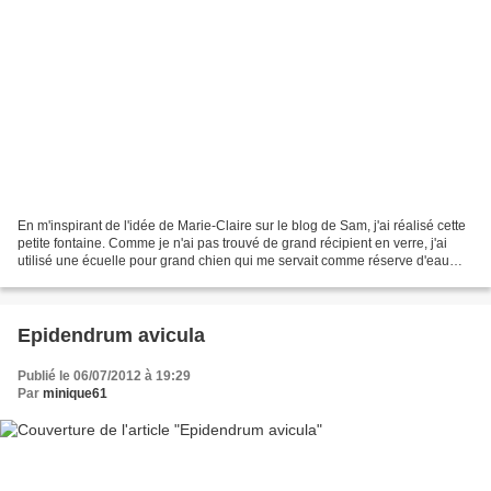
En m'inspirant de l'idée de Marie-Claire sur le blog de Sam, j'ai réalisé cette
petite fontaine. Comme je n'ai pas trouvé de grand récipient en verre, j'ai
utilisé une écuelle pour grand chien qui me servait comme réserve d'eau
pour une bouture d'hoya...
Epidendrum avicula
Publié le 06/07/2012 à 19:29
Par
minique61