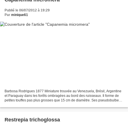
Publié le 06/07/2012 à 19:29
Par
minique61
Barbosa Rodrigues 1877 Miniature trouvée au Venezuela, Brésil, Argentine
et Paraguay dans les forêts ombragées au bord des ruisseaux. Il forme de
petites touffes pas plus grosses que 15 cm de diamètre. Ses pseudobulbes
sont obovales et entourés de deux...
Restrepia trichoglossa