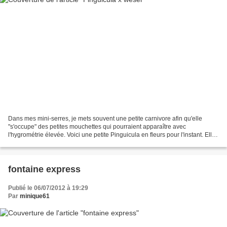
Dans mes mini-serres, je mets souvent une petite carnivore afin qu'elle
"s'occupe" des petites mouchettes qui pourraient apparaître avec
l'hygrométrie élevée. Voici une petite Pinguicula en fleurs pour l'instant. Elle
est originaire d'Amérique centrale...
fontaine express
Publié le 06/07/2012 à 19:29
Par
minique61