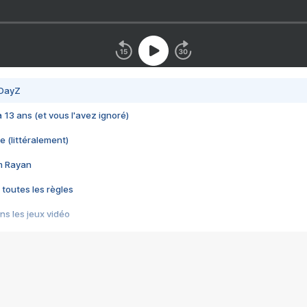
 DayZ
 a 13 ans (et vous l'avez ignoré)
e (littéralement)
im Rayan
 toutes les règles
s les jeux vidéo
us choquant de Rockstar ? - Le scandale BULLY
e plus moche de Steam
du RÊVE tourne au CAUCHEMAR