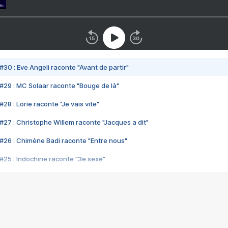
#30 : Eve Angeli raconte "Avant de partir"
#29 : MC Solaar raconte "Bouge de là"
28 : Lorie raconte "Je vais vite"
#27 : Christophe Willem raconte "Jacques a dit"
#26 : Chimène Badi raconte "Entre nous"
#25 : Indochine raconte "3e sexe"
#24 : Zaho raconte "C'est chelou"
#23 : Patrick Bruel raconte "Au café des délices"
#22 : Kyo raconte "Le chemin"