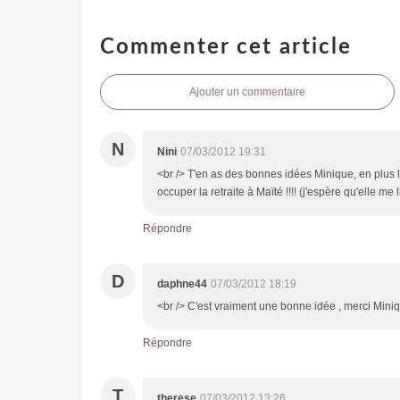
Commenter cet article
Ajouter un commentaire
N
Nini
07/03/2012 19:31
<br /> T'en as des bonnes idées Minique, en plus l'
occuper la retraite à Maïté !!!! (j'espère qu'elle me
Répondre
D
daphne44
07/03/2012 18:19
<br /> C'est vraiment une bonne idée , merci Miniq
Répondre
T
therese
07/03/2012 13:26