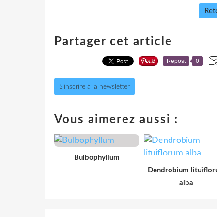
Reto
Partager cet article
Repost
0
S'inscrire à la newsletter
Vous aimerez aussi :
Bulbophyllum
Dendrobium lituiflo
alba