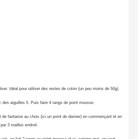
aliser. Idéal pour utiliser des restes de coton (un peu moins de 50g).
 des aiguilles 5. Puis faire 4 rangs de point mousse.
nt de fantaisie au choix (ici un point de damier) en commençant et en
par 3 mailles endroit.
e cm, on fait 2 rangs au point mousse et si, comme moi, on veut