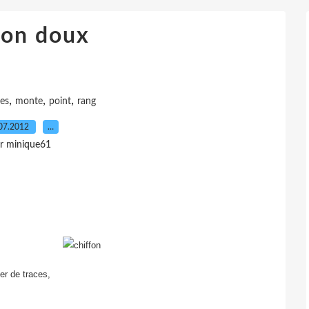
fon doux
,
,
,
les
monte
point
rang
07.2012
…
r minique61
er de traces,