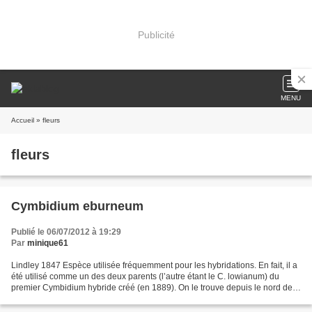
Publicité
MENU
Accueil
» fleurs
fleurs
Cymbidium eburneum
Publié le 06/07/2012 à 19:29
Par
minique61
Lindley 1847 Espèce utilisée fréquemment pour les hybridations. En fait, il a
été utilisé comme un des deux parents (l’autre étant le C. lowianum) du
premier Cymbidium hybride créé (en 1889). On le trouve depuis le nord de
l’Inde et du Népal jusqu’en...