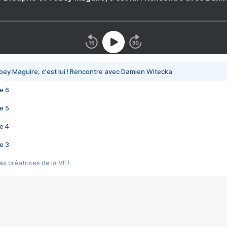
bey Maguire, c'est lui ! Rencontre avec Damien Witecka
e 6
e 5
e 4
e 3
s créatrices de la VF !
e 2
e 1
e Mektoub My Love arrive enfin ! Rencontre avec Shaïn Boumedine et Sal