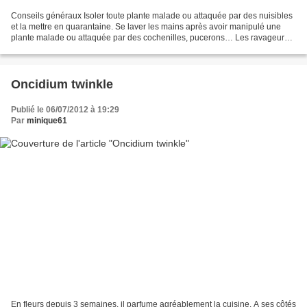
Conseils généraux Isoler toute plante malade ou attaquée par des nuisibles
et la mettre en quarantaine. Se laver les mains après avoir manipulé une
plante malade ou attaquée par des cochenilles, pucerons… Les ravageurs
et leur éradication Les araignées...
Oncidium twinkle
Publié le 06/07/2012 à 19:29
Par
minique61
En fleurs depuis 3 semaines, il parfume agréablement la cuisine. A ses côtés