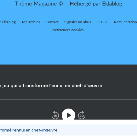
Thème Magazine © - Hébergé par
Eklablog
r Eklablog
Top articles
Contact
Signaler un abus
C.G.U.
Rémunération 
Préférences cookies
e jeu qui a transformé l’ennui en chef-d’œuvre
nsformé l’ennui en chef-d’œuvre