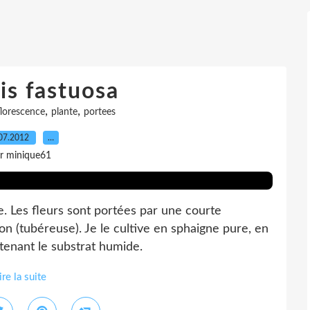
is fastuosa
,
,
florescence
plante
portees
07.2012
…
r minique61
e. Les fleurs sont portées par une courte
n (tubéreuse). Je le cultive en sphaigne pure, en
tenant le substrat humide.
ire la suite