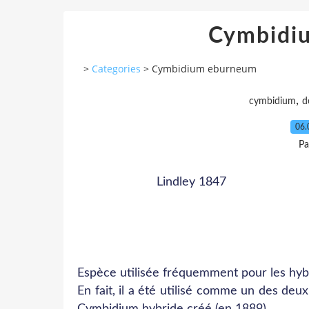
Cymbidi
>
Categories
>
Cymbidium eburneum
,
cymbidium
d
06.
Pa
Lindley 1847
Espèce utilisée fréquemment pour les hybr
En fait, il a été utilisé comme un des deu
Cymbidium hybride créé (en 1889).