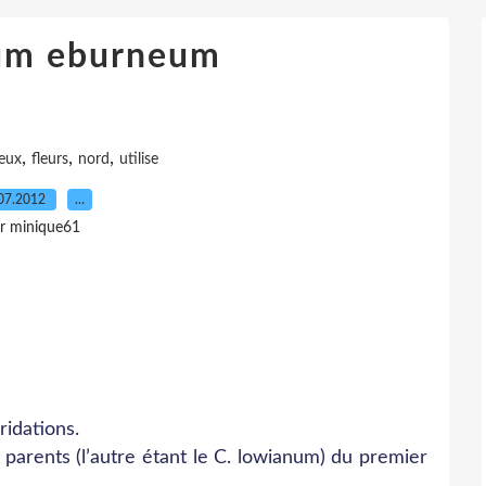
um eburneum
,
,
,
eux
fleurs
nord
utilise
07.2012
…
r minique61
idations.
x parents (l’autre étant le C. lowianum) du premier