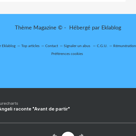
Thème Magazine © - Hébergé par
Eklablog
r Eklablog
Top articles
Contact
Signaler un abus
C.G.U.
Rémunération 
Préférences cookies
Purecharts
ngeli raconte "Avant de partir"