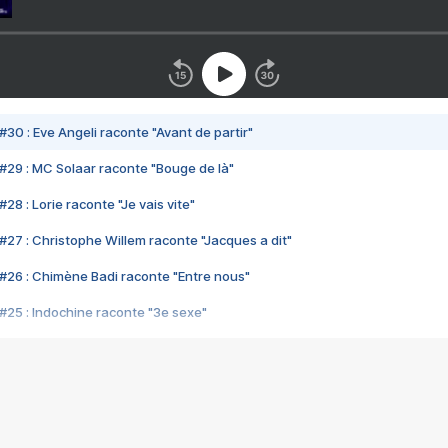
#30 : Eve Angeli raconte "Avant de partir"
#29 : MC Solaar raconte "Bouge de là"
28 : Lorie raconte "Je vais vite"
#27 : Christophe Willem raconte "Jacques a dit"
#26 : Chimène Badi raconte "Entre nous"
#25 : Indochine raconte "3e sexe"
#24 : Zaho raconte "C'est chelou"
#23 : Patrick Bruel raconte "Au café des délices"
#22 : Kyo raconte "Le chemin"