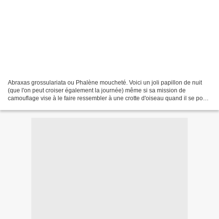
Abraxas grossulariata ou Phalène moucheté. Voici un joli papillon de nuit
(que l'on peut croiser également la journée) même si sa mission de
camouflage vise à le faire ressembler à une crotte d'oiseau quand il se pose
sur les feuilles. Autrefois redouté...