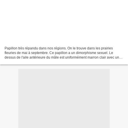
Papillon très répandu dans nos régions. On le trouve dans les prairies
fleuries de mai à septembre. Ce papillon a un dimorphisme sexuel. Le
dessus de l'aile antérieure du mâle est uniformément marron clair avec un
ocelle noir centré de blanc à l'apex....