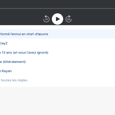
nsformé l’ennui en chef-d’œuvre
 DayZ
 a 13 ans (et vous l'avez ignoré)
e (littéralement)
im Rayan
 toutes les règles
s les jeux vidéo
us choquant de Rockstar ? - Le scandale BULLY
e plus moche de Steam