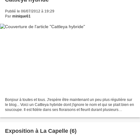
Publié le 06/07/2012 à 19:29
Par
minique61
Bonjour à toutes et tous. J'espère être maintenant un peu plus régulière sur
le blog... Voici un Cattleya hybride dont j'ignore le nom et qui se plait bien en
soucoupe. Il est fidèle dans ses floraisons et fleurit durant plusieurs
semaines (déjà un mois...
Exposition à La Capelle (6)