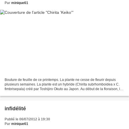
Par
minique61
Bouture de feuille de ce printemps. La plante ne cesse de fleurir depuis
plusieurs semaines. La plante est un hybride (Chirita subrhomboidea x C.
fimbrisepala) créé par Toshijiro Okuto au Japon. Au début de la floraison, les
fleurs regardent vers le bas...
infidélité
Publié le 06/07/2012 à 19:30
Par
minique61