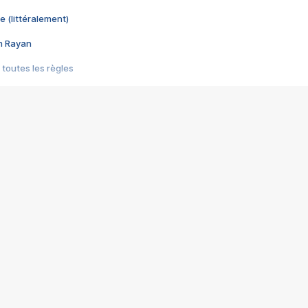
e (littéralement)
im Rayan
 toutes les règles
s les jeux vidéo
us choquant de Rockstar ? - Le scandale BULLY
e plus moche de Steam
du RÊVE tourne au CAUCHEMAR
pendant 8 heures
it… à tort
umiliés par un jeu vidéo
ire - Final Fantasy 8
ti un empire - Age of Empires