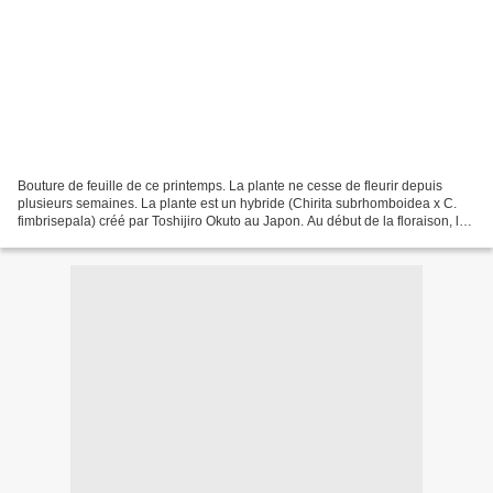
Bouture de feuille de ce printemps. La plante ne cesse de fleurir depuis
plusieurs semaines. La plante est un hybride (Chirita subrhomboidea x C.
fimbrisepala) créé par Toshijiro Okuto au Japon. Au début de la floraison, les
fleurs regardent vers le bas...