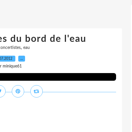
es du bord de l'eau
,
concertistes
eau
07.2012
…
r minique61