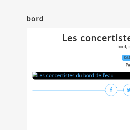
bord
Les concertist
,
bord
06.
Pa