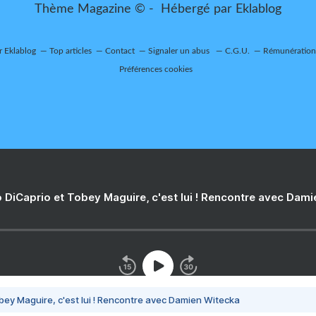
Thème Magazine © - Hébergé par
Eklablog
r Eklablog
Top articles
Contact
Signaler un abus
C.G.U.
Rémunération 
Préférences cookies
 DiCaprio et Tobey Maguire, c'est lui ! Rencontre avec Dam
bey Maguire, c'est lui ! Rencontre avec Damien Witecka