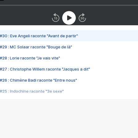
#30 : Eve Angeli raconte "Avant de partir"
#29 : MC Solaar raconte "Bouge de là"
28 : Lorie raconte "Je vais vite"
#27 : Christophe Willem raconte "Jacques a dit"
#26 : Chimène Badi raconte "Entre nous"
#25 : Indochine raconte "3e sexe"
#24 : Zaho raconte "C'est chelou"
#23 : Patrick Bruel raconte "Au café des délices"
#22 : Kyo raconte "Le chemin"
#21 : Nolwenn Leroy raconte "Cassé"