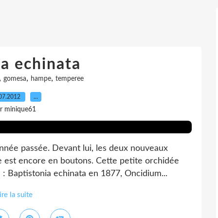
a echinata
,
,
,
gomesa
hampe
temperee
07.2012
…
r minique61
nnée passée. Devant lui, les deux nouveaux
est encore en boutons. Cette petite orchidée
 : Baptistonia echinata en 1877, Oncidium...
ire la suite