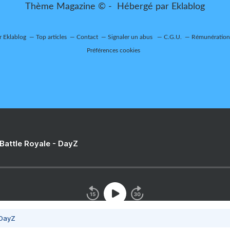
Thème Magazine © - Hébergé par
Eklablog
r Eklablog
Top articles
Contact
Signaler un abus
C.G.U.
Rémunération 
Préférences cookies
 Battle Royale - DayZ
 DayZ