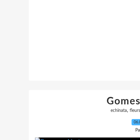
Gomes
,
echinata
fleur
06.
Pa