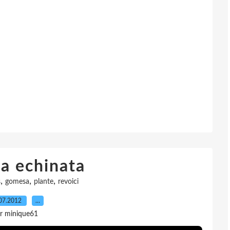
a echinata
,
,
,
s
gomesa
plante
revoici
07.2012
…
r minique61