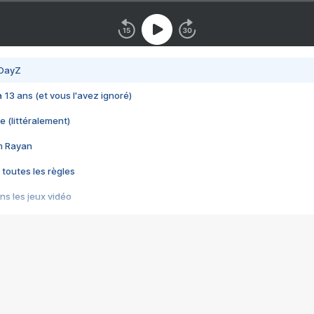
 DayZ
 a 13 ans (et vous l'avez ignoré)
e (littéralement)
im Rayan
 toutes les règles
s les jeux vidéo
us choquant de Rockstar ? - Le scandale BULLY
e plus moche de Steam
du RÊVE tourne au CAUCHEMAR
pendant 8 heures