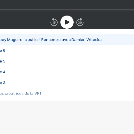
bey Maguire, c'est lui ! Rencontre avec Damien Witecka
e 6
e 5
e 4
e 3
s créatrices de la VF !
e 2
e 1
e Mektoub My Love arrive enfin ! Rencontre avec Shaïn Boumedine et Sal