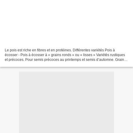
Le pois est riche en fibres et en protéines. Différentes variétés Pois à
écosser - Pois à écosser à « grains ronds » ou « lisses » Variétés rustiques
et précoces. Pour semis précoces au printemps et semis d’automne. Grains
fins et tendres si on les récolte...