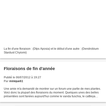
La fin d'une floraison : (Dtps Aposia) et le début d'une autre : (Dendrobium
Stardust Chyiomi)
Floraisons de fin d'année
Publié le 06/07/2012 à 19:27
Par
minique61
Une amie m'a demandé de montrer sur un forum une partie de mes plantes.
Voici donc la plupart des floraisons du moment. Quelques unes des belles
présentées sont fanées aujourd'hui comme le vanda fuschia, le cattleya
jaune... Bonne visite. Floraisons de...