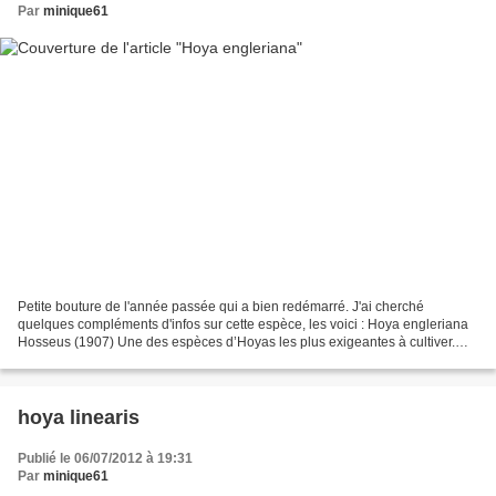
Par
minique61
Petite bouture de l'année passée qui a bien redémarré. J'ai cherché
quelques compléments d'infos sur cette espèce, les voici : Hoya engleriana
Hosseus (1907) Une des espèces d’Hoyas les plus exigeantes à cultiver.
Originaire de l’Inde jusqu’au nord de...
hoya linearis
Publié le 06/07/2012 à 19:31
Par
minique61