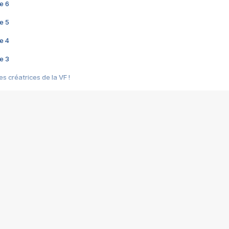
e 6
e 5
e 4
e 3
s créatrices de la VF !
e 2
e 1
e Mektoub My Love arrive enfin ! Rencontre avec Shaïn Boumedine et Sal
i : après Toni en famille
elle réalise le bouleversant Dites lui que je l'aime
ais ! Rencontre autour de Vie privée de Rebecca Zlotowski
 de Marguerite, Grave... Rencontre avec Ella Rumpf
 Les Rêveurs, un film intime sur la santé mentale