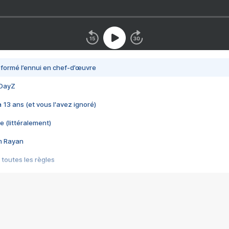
nsformé l’ennui en chef-d’œuvre
 DayZ
 a 13 ans (et vous l'avez ignoré)
e (littéralement)
im Rayan
 toutes les règles
s les jeux vidéo
us choquant de Rockstar ? - Le scandale BULLY
e plus moche de Steam