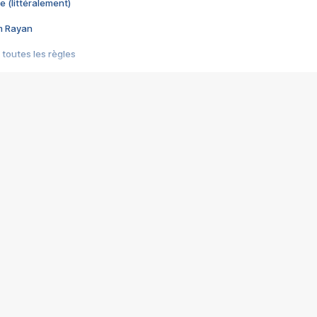
e (littéralement)
im Rayan
 toutes les règles
s les jeux vidéo
us choquant de Rockstar ? - Le scandale BULLY
e plus moche de Steam
du RÊVE tourne au CAUCHEMAR
pendant 8 heures
it… à tort
umiliés par un jeu vidéo
ire - Final Fantasy 8
ti un empire - Age of Empires
story DOFUS