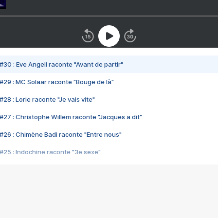
#30 : Eve Angeli raconte "Avant de partir"
#29 : MC Solaar raconte "Bouge de là"
28 : Lorie raconte "Je vais vite"
#27 : Christophe Willem raconte "Jacques a dit"
#26 : Chimène Badi raconte "Entre nous"
#25 : Indochine raconte "3e sexe"
#24 : Zaho raconte "C'est chelou"
#23 : Patrick Bruel raconte "Au café des délices"
#22 : Kyo raconte "Le chemin"