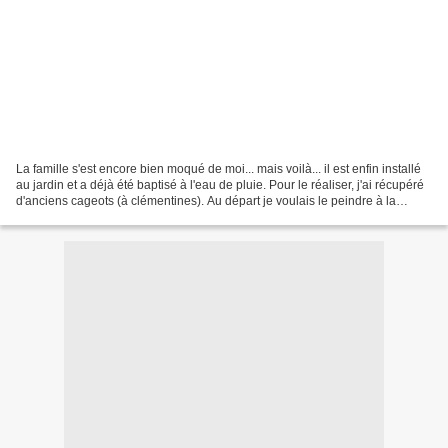
La famille s'est encore bien moqué de moi... mais voilà... il est enfin installé
au jardin et a déjà été baptisé à l'eau de pluie. Pour le réaliser, j'ai récupéré
d'anciens cageots (à clémentines). Au départ je voulais le peindre à la
peinture suédoise...