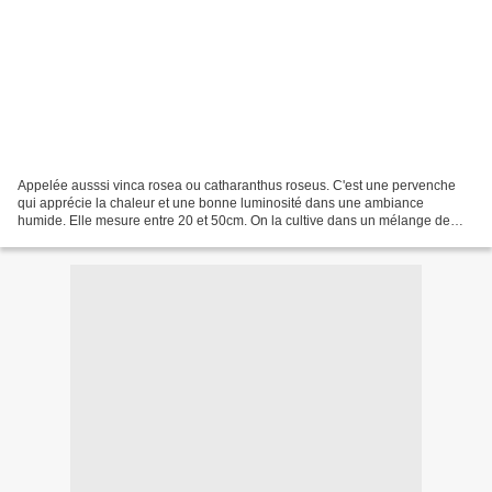
Appelée ausssi vinca rosea ou catharanthus roseus. C'est une pervenche
qui apprécie la chaleur et une bonne luminosité dans une ambiance
humide. Elle mesure entre 20 et 50cm. On la cultive dans un mélange de
terre de bruyère et de terreau de feuilles....