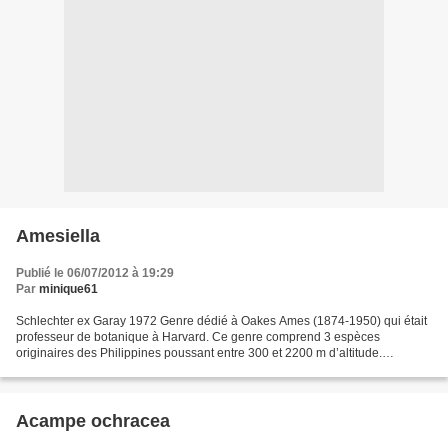
Amesiella
Publié le 06/07/2012 à 19:29
Par
minique61
Schlechter ex Garay 1972 Genre dédié à Oakes Ames (1874-1950) qui était
professeur de botanique à Harvard. Ce genre comprend 3 espèces
originaires des Philippines poussant entre 300 et 2200 m d’altitude.
Conditions générales de culture : Montés sur écorce...
Acampe ochracea