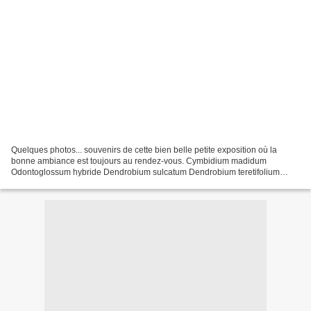
Quelques photos... souvenirs de cette bien belle petite exposition où la
bonne ambiance est toujours au rendez-vous. Cymbidium madidum
Odontoglossum hybride Dendrobium sulcatum Dendrobium teretifolium
Potinara Thaïs de Valec Prosthechea widgrenii Vanda...