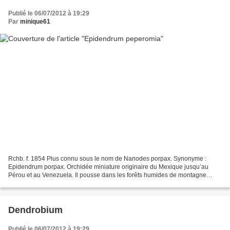
Publié le 06/07/2012 à 19:29
Par
minique61
Rchb. f. 1854 Plus connu sous le nom de Nanodes porpax. Synonyme :
Epidendrum porpax. Orchidée miniature originaire du Mexique jusqu’au
Pérou et au Venezuela. Il pousse dans les forêts humides de montagne
entre 600 et 2500 m d’altitude. Culture : On le...
Dendrobium
Publié le 06/07/2012 à 19:29