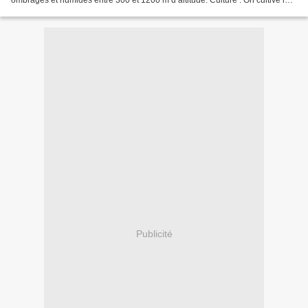
ombragés et humides entre 300 et 1200 m d’altitude. Culture : On cultive la
plante en serre tempérée...
Publicité