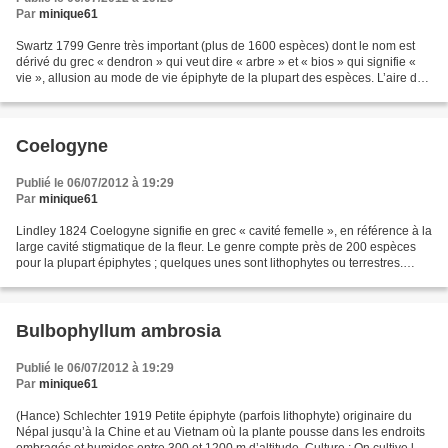
Par
minique61
Swartz 1799 Genre très important (plus de 1600 espèces) dont le nom est
dérivé du grec « dendron » qui veut dire « arbre » et « bios » qui signifie «
vie », allusion au mode de vie épiphyte de la plupart des espèces. L’aire de
répartition des Dendrobium...
Coelogyne
Publié le 06/07/2012 à 19:29
Par
minique61
Lindley 1824 Coelogyne signifie en grec « cavité femelle », en référence à la
large cavité stigmatique de la fleur. Le genre compte près de 200 espèces
pour la plupart épiphytes ; quelques unes sont lithophytes ou terrestres.
Originaires d’Asie, on les...
Bulbophyllum ambrosia
Publié le 06/07/2012 à 19:29
Par
minique61
(Hance) Schlechter 1919 Petite épiphyte (parfois lithophyte) originaire du
Népal jusqu’à la Chine et au Vietnam où la plante pousse dans les endroits