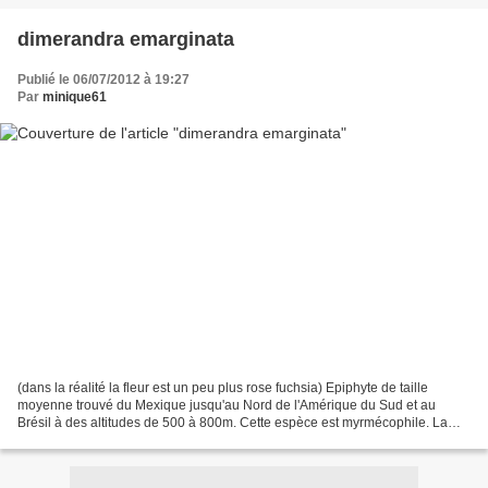
dimerandra emarginata
Publié le 06/07/2012 à 19:27
Par
minique61
(dans la réalité la fleur est un peu plus rose fuchsia) Epiphyte de taille
moyenne trouvé du Mexique jusqu'au Nord de l'Amérique du Sud et au
Brésil à des altitudes de 500 à 800m. Cette espèce est myrmécophile. La
floraison apicale en grappe se produit...