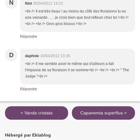
N
Nini
30/04/2012 14:22
<br /> Il est très beau ! au moins du côté des floraisons tu es
une veinarde ...... je crois bien que tout refleuri chez toi !<br />
<br /> <br /> Gros gros bisous !<br />
Répondre
D
daphnie
30/04/2012 10:35
<br /> Il me semble avoir le même qui d'ailleurs a fait
l'impasse de sa floraison il se nomme<br /> <br /> <br /> " The
Judge "<br />
Répondre
< Vanda cristata
Capanemia superflua >
Hébergé par Eklablog