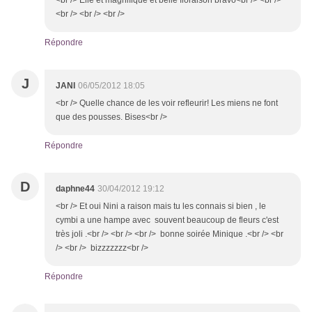
<br /> Elle et magnifique et belle floraison bravo<br /> <br />
<br /> <br /> <br />
Répondre
J
JANI
06/05/2012 18:05
<br /> Quelle chance de les voir refleurir! Les miens ne font
que des pousses. Bises<br />
Répondre
D
daphne44
30/04/2012 19:12
<br /> Et oui Nini a raison mais tu les connais si bien , le
cymbi a une hampe avec souvent beaucoup de fleurs c'est
très joli .<br /> <br /> <br /> bonne soirée Minique .<br /> <br
/> <br /> bizzzzzzz<br />
Répondre