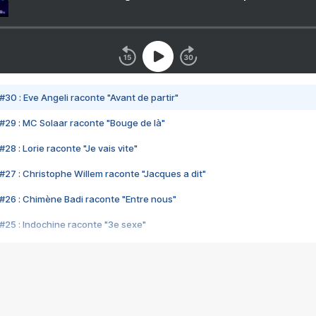
#30 : Eve Angeli raconte "Avant de partir"
#29 : MC Solaar raconte "Bouge de là"
28 : Lorie raconte "Je vais vite"
#27 : Christophe Willem raconte "Jacques a dit"
#26 : Chimène Badi raconte "Entre nous"
#25 : Indochine raconte "3e sexe"
#24 : Zaho raconte "C'est chelou"
#23 : Patrick Bruel raconte "Au café des délices"
#22 : Kyo raconte "Le chemin"