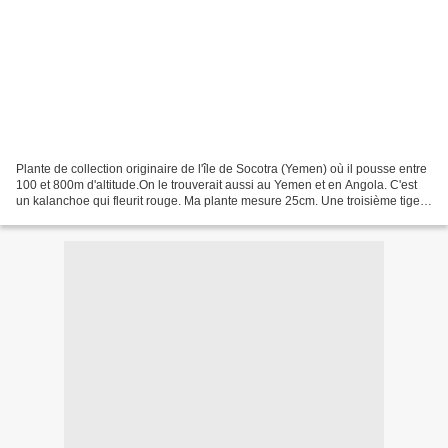
Plante de collection originaire de l'île de Socotra (Yemen) où il pousse entre
100 et 800m d'altitude.On le trouverait aussi au Yemen et en Angola. C'est
un kalanchoe qui fleurit rouge. Ma plante mesure 25cm. Une troisième tige
démarre à l'arrière. Je...