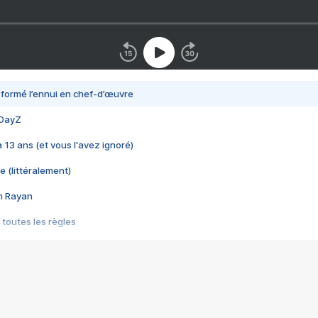
nsformé l’ennui en chef-d’œuvre
 DayZ
 a 13 ans (et vous l'avez ignoré)
e (littéralement)
im Rayan
 toutes les règles
s les jeux vidéo
us choquant de Rockstar ? - Le scandale BULLY
e plus moche de Steam