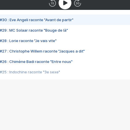
#30 : Eve Angeli raconte "Avant de partir"
#29 : MC Solaar raconte "Bouge de là"
28 : Lorie raconte "Je vais vite"
#27 : Christophe Willem raconte "Jacques a dit"
#26 : Chimène Badi raconte "Entre nous"
#25 : Indochine raconte "3e sexe"
#24 : Zaho raconte "C'est chelou"
#23 : Patrick Bruel raconte "Au café des délices"
#22 : Kyo raconte "Le chemin"
#21 : Nolwenn Leroy raconte "Cassé"
#20 : Patrick Hernandez raconte "Born to be alive"