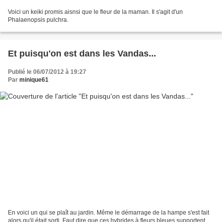
Voici un keiki promis aisnsi que le fleur de la maman. Il s'agit d'un
Phalaenopsis pulchra.
Et puisqu'on est dans les Vandas...
Publié le 06/07/2012 à 19:27
Par
minique61
En voici un qui se plaît au jardin. Même le démarrage de la hampe s'est fait
alors qu'il était sorti. Faut dire que ces hybrides à fleurs bleues supportent