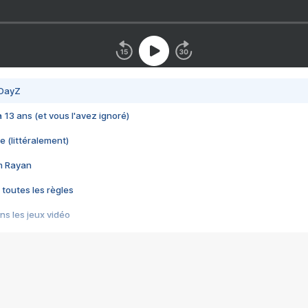
 DayZ
 a 13 ans (et vous l'avez ignoré)
e (littéralement)
im Rayan
 toutes les règles
s les jeux vidéo
us choquant de Rockstar ? - Le scandale BULLY
e plus moche de Steam
du RÊVE tourne au CAUCHEMAR