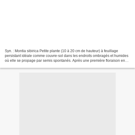
Syn. : Montia sibirica Petite plante (10 à 20 cm de hauteur) à feuillage
persistant idéale comme couvre-sol dans les endroits ombragés et humides
où elle se propage par semis spontanés. Après une première floraison en
mai - juin, de nouvelles fleurs apparaissent...