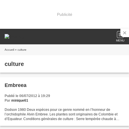
Publicité
MENU
Accueil
» culture
culture
Embreea
Publié le 06/07/2012 à 19:29
Par
minique61
Dodson 1980 Deux espèces pour ce genre nommé en l’honneur de
l’orchidophile Alvin Embree. Les plantes sont originaires de Colombie et
d’Equateur. Conditions générales de culture : Serre tempérée chaude à
chaude. Ombre légère. Forte hygrométrie et bonne...