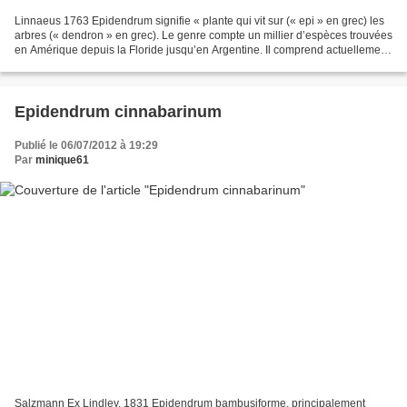
Linnaeus 1763 Epidendrum signifie « plante qui vit sur (« epi » en grec) les
arbres (« dendron » en grec). Le genre compte un millier d’espèces trouvées
en Amérique depuis la Floride jusqu’en Argentine. Il comprend actuellement
les anciens genres Nanodes...
Epidendrum cinnabarinum
Publié le 06/07/2012 à 19:29
Par
minique61
Salzmann Ex Lindley. 1831 Epidendrum bambusiforme, principalement