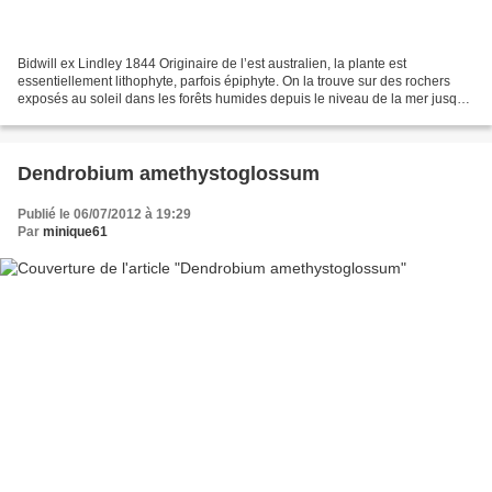
Bidwill ex Lindley 1844 Originaire de l’est australien, la plante est
essentiellement lithophyte, parfois épiphyte. On la trouve sur des rochers
exposés au soleil dans les forêts humides depuis le niveau de la mer jusque
1200 m d’altitude. La floraison...
Dendrobium amethystoglossum
Publié le 06/07/2012 à 19:29
Par
minique61