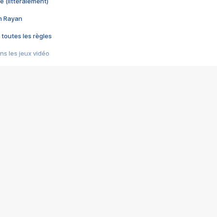
e (littéralement)
im Rayan
 toutes les règles
s les jeux vidéo
us choquant de Rockstar ? - Le scandale BULLY
e plus moche de Steam
du RÊVE tourne au CAUCHEMAR
pendant 8 heures
it… à tort
umiliés par un jeu vidéo
ire - Final Fantasy 8
ti un empire - Age of Empires
story DOFUS