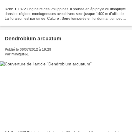
Rchb. f. 1872 Originaire des Philippines, il pousse en épiphyte ou lithophyte
dans les régions montagneuses avec hivers secs jusque 1400 m d’altitude.
La floraison est parfumée. Culture : Serre tempérée en lui donnant un peu
de fraîcheur en hiver (température...
Dendrobium arcuatum
Publié le 06/07/2012 à 19:29
Par
minique61