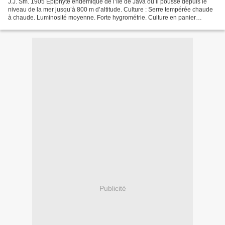
J.J. Sm. 1905 Epiphyte endémique de l’île de Java où il pousse depuis le
niveau de la mer jusqu’à 800 m d’altitude. Culture : Serre tempérée chaude
à chaude. Luminosité moyenne. Forte hygrométrie. Culture en panier
suspendu ou monté en raison du port...
Publicité