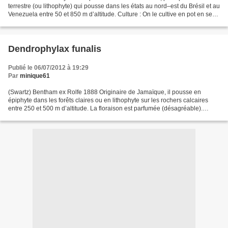
terrestre (ou lithophyte) qui pousse dans les états au nord–est du Brésil et au
Venezuela entre 50 et 850 m d’altitude. Culture : On le cultive en pot en serre
tempérée ou chaude. Il apprécie...
Dendrophylax funalis
Publié le 06/07/2012 à 19:29
Par
minique61
(Swartz) Bentham ex Rolfe 1888 Originaire de Jamaïque, il pousse en
épiphyte dans les forêts claires ou en lithophyte sur les rochers calcaires
entre 250 et 500 m d’altitude. La floraison est parfumée (désagréable).
Culture : Culture sur plaque. Serre...