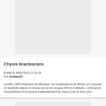
Chysis bractescens
Publié le 06/07/2012 à 19:29
Par
minique61
Lindley 1840 Originaire du Mexique, du Guatemala et de Belize où il pousse
en épiphyte depuis le niveau de la mer jusque 850 m d’altitude. La floraison
est parfumée et se produit habituellement de mars à juin et dure une
quinzaine de jours. Culture :...