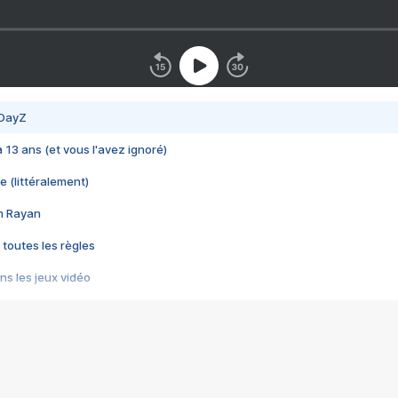
 DayZ
 a 13 ans (et vous l'avez ignoré)
e (littéralement)
im Rayan
 toutes les règles
s les jeux vidéo
us choquant de Rockstar ? - Le scandale BULLY
e plus moche de Steam
du RÊVE tourne au CAUCHEMAR