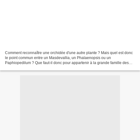
Comment reconnaître une orchidée d'une autre plante ? Mais quel est donc
le point commun entre un Masdevallia, un Phalaenopsis ou un
Paphiopedilum ? Que faut-il donc pour appartenir à la grande famille des
Orchidaceae ? La solution : C'est la présence...