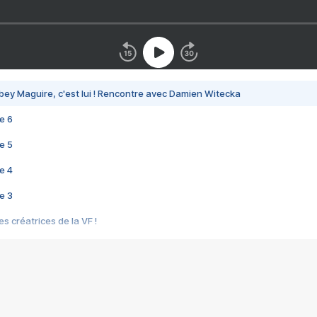
bey Maguire, c'est lui ! Rencontre avec Damien Witecka
e 6
e 5
e 4
e 3
s créatrices de la VF !
e 2
e 1
e Mektoub My Love arrive enfin ! Rencontre avec Shaïn Boumedine et Sal