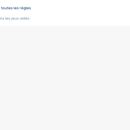
 toutes les règles
s les jeux vidéo
us choquant de Rockstar ? - Le scandale BULLY
e plus moche de Steam
du RÊVE tourne au CAUCHEMAR
pendant 8 heures
it… à tort
umiliés par un jeu vidéo
ire - Final Fantasy 8
ti un empire - Age of Empires
story DOFUS
tard, il crée l'un des pires jeux de tous les temps, MindsEye.