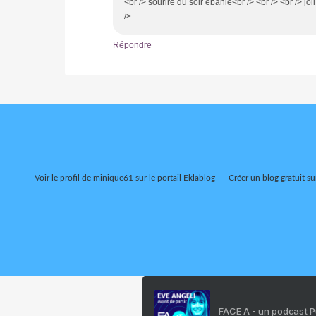
<br /> sourire du soir ebahie<br /> <br /> <br /> jol
/>
Répondre
Voir le profil de
minique61
sur le portail Eklablog
Créer un blog gratuit su
FACE A - un podcast 