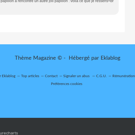
i papillon a rencontre un autre joli papillon : voila ce que je ressens<br
Thème Magazine © - Hébergé par
Eklablog
r Eklablog
Top articles
Contact
Signaler un abus
C.G.U.
Rémunération 
Préférences cookies
Purecharts