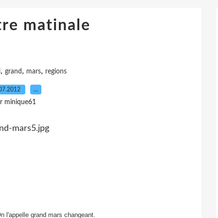
re matinale
,
,
,
i
grand
mars
regions
07.2012
…
r minique61
On l'appelle grand mars changeant.