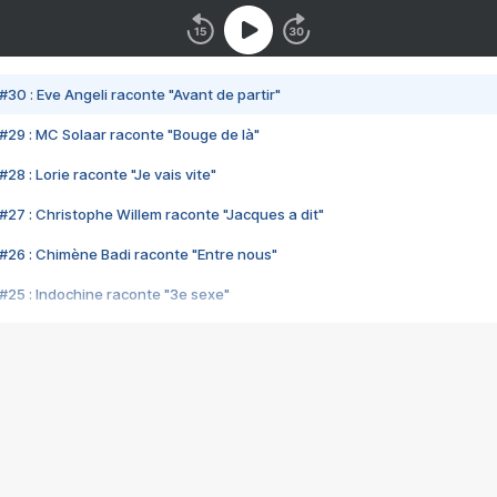
#30 : Eve Angeli raconte "Avant de partir"
#29 : MC Solaar raconte "Bouge de là"
28 : Lorie raconte "Je vais vite"
#27 : Christophe Willem raconte "Jacques a dit"
#26 : Chimène Badi raconte "Entre nous"
#25 : Indochine raconte "3e sexe"
#24 : Zaho raconte "C'est chelou"
#23 : Patrick Bruel raconte "Au café des délices"
#22 : Kyo raconte "Le chemin"
#21 : Nolwenn Leroy raconte "Cassé"
#20 : Patrick Hernandez raconte "Born to be alive"