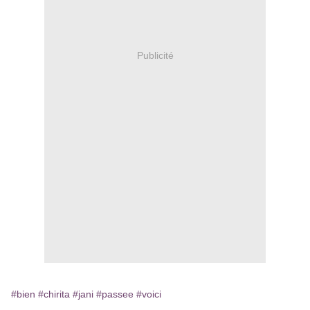
Publicité
#bien
#chirita
#jani
#passee
#voici