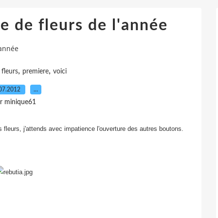
 de fleurs de l'année
'année
,
,
,
fleurs
premiere
voici
07.2012
…
r minique61
s fleurs, j'attends avec impatience l'ouverture des autres boutons.