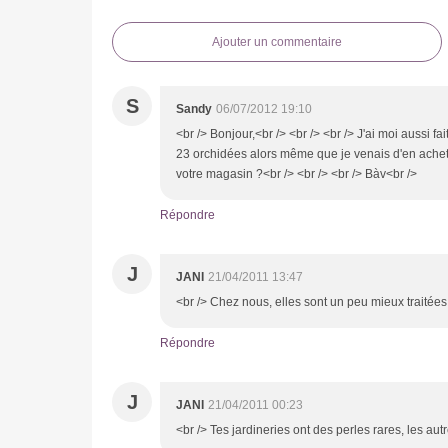
Ajouter un commentaire
S
Sandy
06/07/2012 19:10
<br /> Bonjour,<br /> <br /> <br /> J'ai moi aussi fai
23 orchidées alors même que je venais d'en acheter
votre magasin ?<br /> <br /> <br /> Bàv<br />
Répondre
J
JANI
21/04/2011 13:47
<br /> Chez nous, elles sont un peu mieux traitées
Répondre
J
JANI
21/04/2011 00:23
<br /> Tes jardineries ont des perles rares, les au