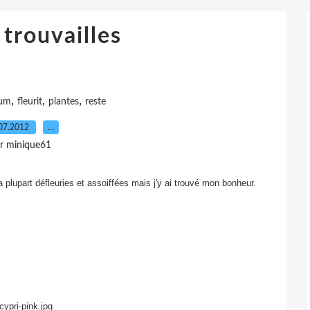
 trouvailles
,
,
,
ium
fleurit
plantes
reste
07.2012
…
r minique61
a plupart défleuries et assoiffées mais j'y ai trouvé mon bonheur.