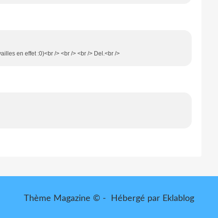
illes en effet :0)<br /> <br /> <br /> Del.<br />
Thème Magazine © - Hébergé par
Eklablog