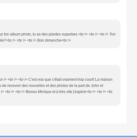
l sur ton album photo, tu as des plantes superbes.<br /> <br /> <br /> Ton
acile?<br /> <br /> <br /> Bon dimanche<br />
br /> <br /> <br /> C'est vrai que c'était vraiment trop court! La maison
ns de recevoir des nouvelles et des photos de la part de John et
/> <br /> <br /> Bisous Minique et à très vite j'espère<br /> <br /> <br