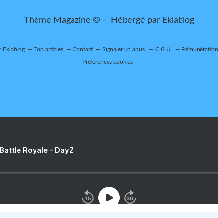
Thème Magazine © - Hébergé par
Eklablog
r Eklablog
Top articles
Contact
Signaler un abus
C.G.U.
Rémunération 
Préférences cookies
 Battle Royale - DayZ