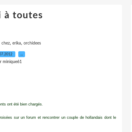
 à toutes
,
,
,
chez
erika
orchidees
07.2012
…
r minique61
ents ont été bien chargés.
roisées sur un forum et rencontrer un couple de hollandais dont le