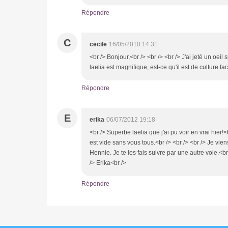
Répondre
C
cecile
16/05/2010 14:31
<br /> Bonjour,<br /> <br /> <br /> J'ai jeté un oei
laelia est magnifique, est-ce qu'il est de culture f
Répondre
E
erika
06/07/2012 19:18
<br /> Superbe laelia que j'ai pu voir en vrai hier!<
est vide sans vous tous.<br /> <br /> <br /> Je vie
Hennie. Je te les fais suivre par une autre voie.<br 
/> Erika<br />
Répondre