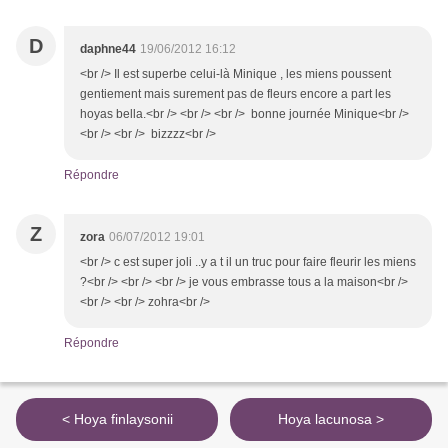
D
daphne44
19/06/2012 16:12
<br /> Il est superbe celui-là Minique , les miens poussent
gentiement mais surement pas de fleurs encore a part les
hoyas bella.<br /> <br /> <br /> bonne journée Minique<br />
<br /> <br /> bizzzz<br />
Répondre
Z
zora
06/07/2012 19:01
<br /> c est super joli ..y a t il un truc pour faire fleurir les miens
?<br /> <br /> <br /> je vous embrasse tous a la maison<br />
<br /> <br /> zohra<br />
Répondre
< Hoya finlaysonii
Hoya lacunosa >