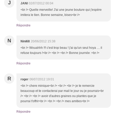
J
JANI
02/07/2012 00:04
<br /> Quelle merveille! J'ai une jeune bouture qui j'espère
imitera le tien. Bonne semaine, bises<br />
Répondre
N
Nini68
20/06/2012 15:38
<br /> Wouahhh !!! c'est trop beau ! j'ai qu'un seul hoya .... il
refuse toujours !<br /> <br /> <br /> Bonne journée :<br />
Répondre
R
roger
06/07/2012 19:01
<br /> chere minique<br /> <br /> <br /> je te remercie
beaucoup et te contacterai par mail le jour ou je pourrais<br
/> <br /> <br /> avoir d'autres graines ou plantes que je
pourrai t'offrir<br /> <br /> <br /> mes amities<br />
Répondre