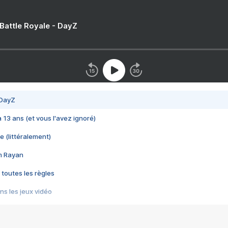
 Battle Royale - DayZ
 DayZ
 a 13 ans (et vous l'avez ignoré)
e (littéralement)
im Rayan
 toutes les règles
s les jeux vidéo
us choquant de Rockstar ? - Le scandale BULLY