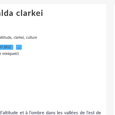
lda clarkei
,
,
altitude
clarkei
culture
07.2012
…
r minique61
altitude et à l’ombre dans les vallées de l’est de