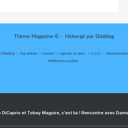
Thème Magazine © - Hébergé par
Eklablog
r Eklablog
Top articles
Contact
Signaler un abus
C.G.U.
Rémunération 
Préférences cookies
 DiCaprio et Tobey Maguire, c'est lui ! Rencontre avec Dam